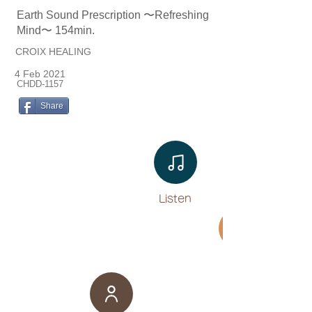
Earth Sound Prescription 〜Refreshing
Mind〜 154min.
CROIX HEALING
4 Feb 2021
CHDD-1157
Share
Listen​
Movie