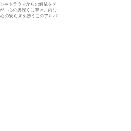
怖心やトラウマからの解放をテ
動が、心の奥深くに響き、内な
と心の安らぎを誘うこのアルバ