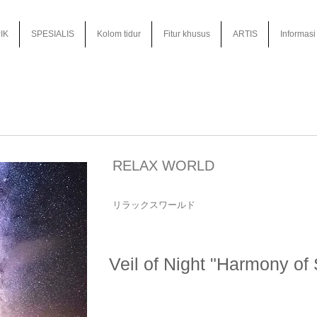
IK
SPESIALIS
Kolom tidur
Fitur khusus
ARTIS
Informasi
RELAX WORLD
リラックスワールド
Veil of Night "Harmony of 