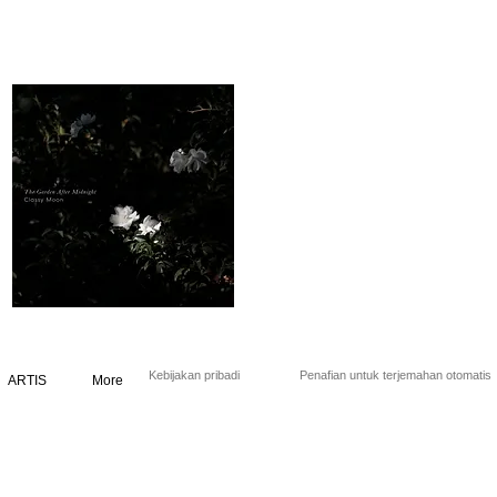
Kebijakan pribadi
Penafian untuk terjemahan otomatis
ARTIS
More