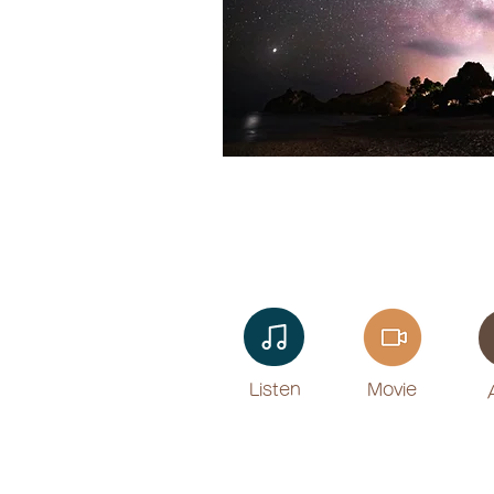
Listen​
Movie
​