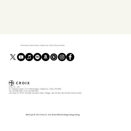
Perawatan Suara Harian | Musik dan Video Penyembuhan
Croix Co., Ltd.
7F, Gedung Konishi, 3-7-2 Shimomeguro, Meguro-ku, Tokyo 153-0064
TEL 03-5436-1960 / FAX 03-5436-1961
Jam kerja 10: 00-19: 00 (tidak termasuk Sabtu, Minggu, dan hari libur dan hari libur khusus kami)
Hak Cipta © ️ 2021 Croix Co., Ltd. Semua Hak dilindungi undang-undang.