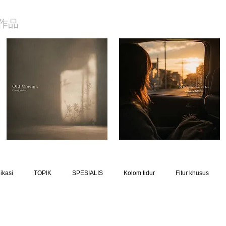
作品
ikasi
TOPIK
SPESIALIS
Kolom tidur
Fitur khusus