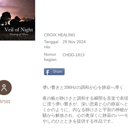
CROIX HEALING
Tanggal
29 Nov 2024
rilis:
Nomor
CHDD-1813
bagian:
Share
儚い響きと396Hzの調和が心を静寂へ導く
夜の帳が静けさと調和する瞬間を音楽で表
Artist
に漂う儚い響きが、深い思索と心の静寂へ
くかのように、内なる静けさと宇宙の神秘
騒から解放され、心の奥深くに静寂のハー
やしのひとときを提供する作品です。