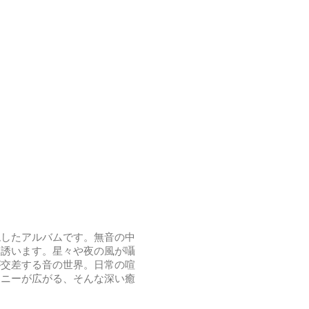
現したアルバムです。無音の中
と誘います。星々や夜の風が囁
が交差する音の世界。日常の喧
モニーが広がる、そんな深い癒