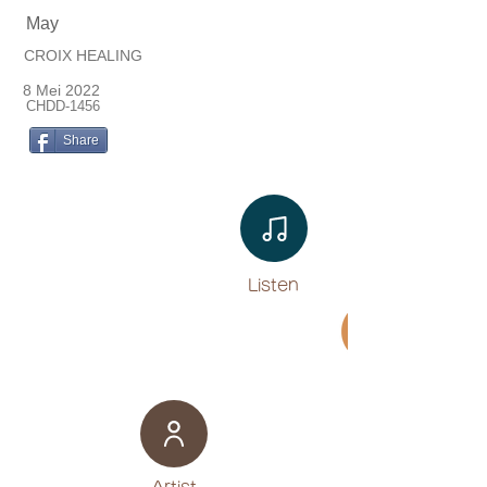
May
CROIX HEALING
8 Mei 2022
CHDD-1456
Share
Listen​
Movie