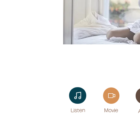
Listen​
Movie
​