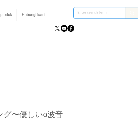
 produk
Hubungi kami
グ〜優しいα波音