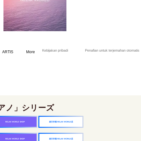
Kebijakan pribadi
Penafian untuk terjemahan otomatis
ARTIS
More
アノ」シリーズ
楽天市場 RELAX WORLD店
RELAX WORLD SHOP
楽天市場 RELAX WORLD店
RELAX WORLD SHOP