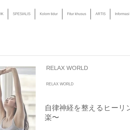
IK
SPESIALIS
Kolom tidur
Fitur khusus
ARTIS
Informasi
RELAX WORLD
RELAX WORLD
自律神経を整えるヒーリン
楽〜