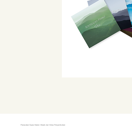
Perawatan Suara Harian | Musik dan Video Penyembuhan