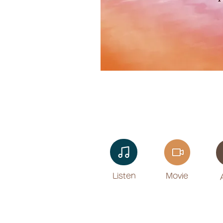
Listen​
Movie
​