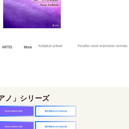
Kebijakan pribadi
Penafian untuk terjemahan otomatis
ARTIS
More
アノ」シリーズ
楽天市場 RELAX WORLD店
RELAX WORLD SHOP
楽天市場 RELAX WORLD店
RELAX WORLD SHOP