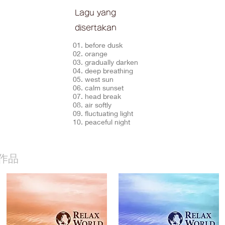
Lagu yang
disertakan
01. before dusk
02. orange
03. gradually darken
04. deep breathing
05. west sun
06. calm sunset
07. head break
08. air softly
09. fluctuating light
10. peaceful night
作品