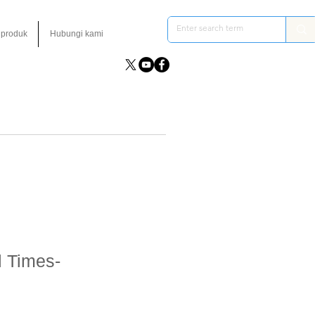
 produk
Hubungi kami
 Times-