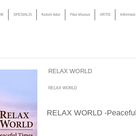
IK
SPESIALIS
Kolom tidur
Fitur khusus
ARTIS
Informasi
RELAX WORLD
RELAX WORLD
RELAX WORLD -Peaceful