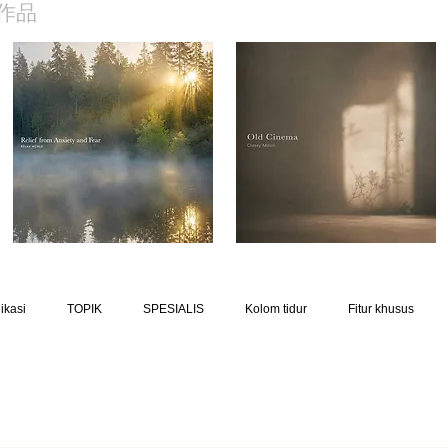
作品
ikasi
TOPIK
SPESIALIS
Kolom tidur
Fitur khusus