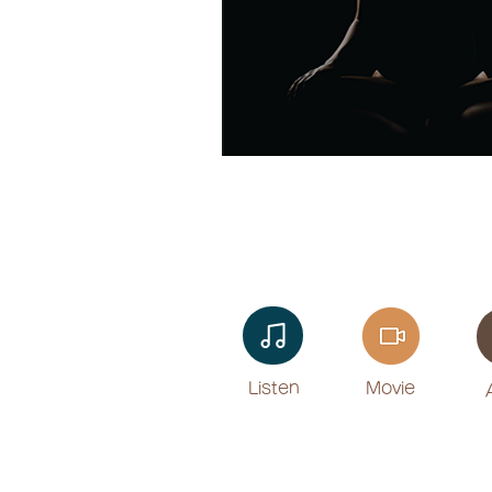
Listen​
Movie
​