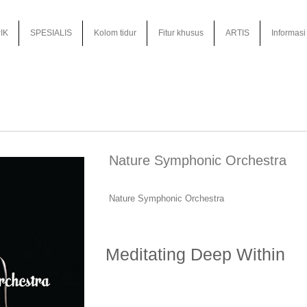
IK
SPESIALIS
Kolom tidur
Fitur khusus
ARTIS
Informasi
Nature Symphonic Orchestra
Nature Symphonic Orchestra
Meditating Deep Within