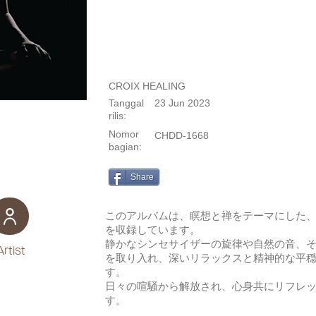
CROIX HEALING
Tanggal
23 Jun 2023
rilis:
Nomor
CHDD-1668
bagian:
Share
このアルバムは、瞑想と禅をテーマにした
を収録しています。
静かなシンセサイザーの旋律や自然の音、
Artist
を取り入れ、深いリラックスと精神的な平
す。
日々の喧騒から解放され、心身共にリフレ
す。