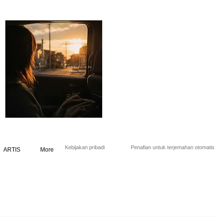
Kebijakan pribadi
Penafian untuk terjemahan otomatis
ARTIS
More