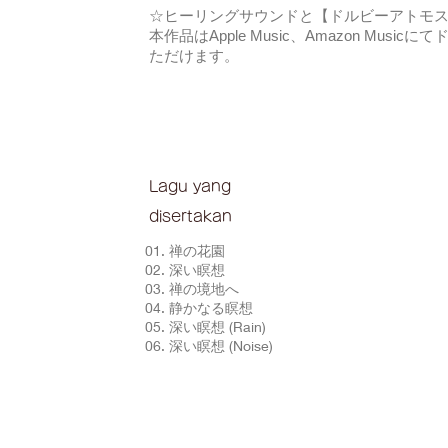
☆ヒーリングサウンドと【ドルビーアトモ
本作品はApple Music、Amazon Mus
ただけます。
Lagu yang
disertakan
01. 禅の花園
02. 深い瞑想
03. 禅の境地へ
04. 静かなる瞑想
05. 深い瞑想 (Rain)
06. 深い瞑想 (Noise)