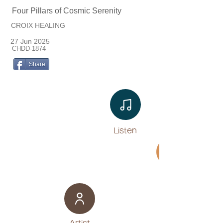
Four Pillars of Cosmic Serenity
CROIX HEALING
27 Jun 2025
CHDD-1874
Share
Listen​
Movie