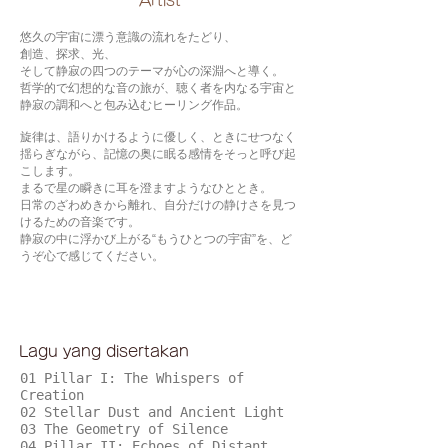
​Artist
悠久の宇宙に漂う意識の流れをたどり、
創造、探求、光、
そして静寂の四つのテーマが心の深淵へと導く。
哲学的で幻想的な音の旅が、聴く者を内なる宇宙と
静寂の調和へと包み込むヒーリング作品。
旋律は、語りかけるように優しく、ときにせつなく
揺らぎながら、記憶の奥に眠る感情をそっと呼び起
こします。
まるで星の瞬きに耳を澄ますようなひととき。
日常のざわめきから離れ、自分だけの静けさを見つ
けるための音楽です。
静寂の中に浮かび上がる“もうひとつの宇宙”を、ど
うぞ心で感じてください。
Lagu yang disertakan
01 Pillar I: The Whispers of
Creation
02 Stellar Dust and Ancient Light
03 The Geometry of Silence
04 Pillar II: Echoes of Distant