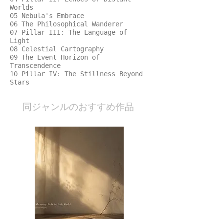
Worlds
05 Nebula's Embrace
06 The Philosophical Wanderer
07 Pillar III: The Language of
Light
08 Celestial Cartography
09 The Event Horizon of
Transcendence
10 Pillar IV: The Stillness Beyond
Stars
​同ジャンルのおすすめ作品