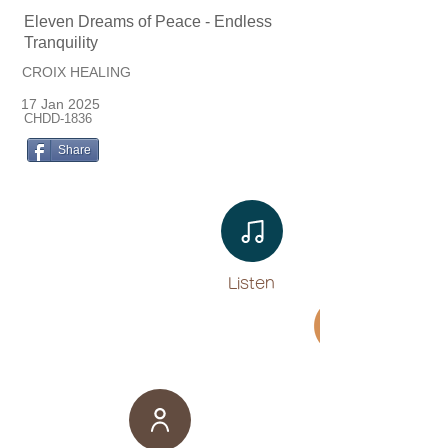
Eleven Dreams of Peace - Endless
Tranquility
CROIX HEALING
17 Jan 2025
CHDD-1836
Share
Listen​
Movie