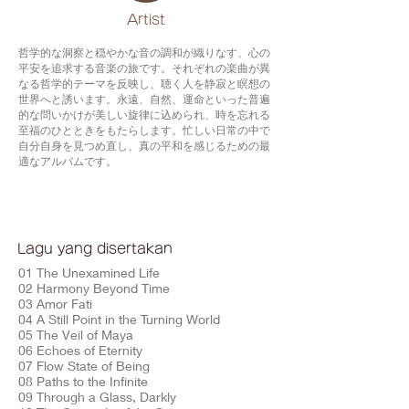
​Artist
哲学的な洞察と穏やかな音の調和が織りなす、心の
平安を追求する音楽の旅です。それぞれの楽曲が異
なる哲学的テーマを反映し、聴く人を静寂と瞑想の
世界へと誘います。永遠、自然、運命といった普遍
的な問いかけが美しい旋律に込められ、時を忘れる
至福のひとときをもたらします。忙しい日常の中で
自分自身を見つめ直し、真の平和を感じるための最
適なアルバムです。
Lagu yang disertakan
01 The Unexamined Life
02 Harmony Beyond Time
03 Amor Fati
04 A Still Point in the Turning World
05 The Veil of Maya
06 Echoes of Eternity
07 Flow State of Being
08 Paths to the Infinite
09 Through a Glass, Darkly