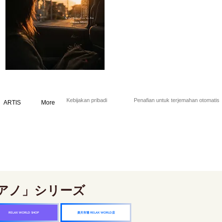
Kebijakan pribadi
Penafian untuk terjemahan otomatis
ARTIS
More
アノ」シリーズ
楽天市場 RELAX WORLD店
RELAX WORLD SHOP