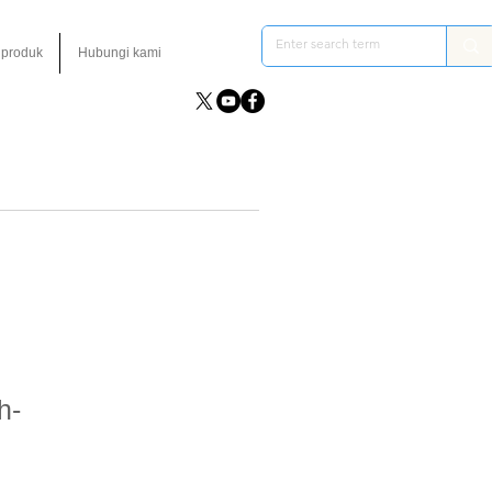
 produk
Hubungi kami
h-