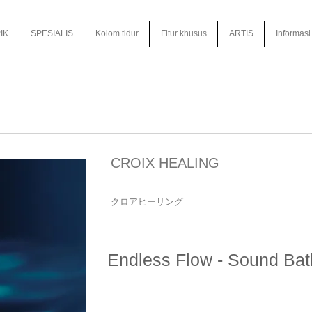
IK
SPESIALIS
Kolom tidur
Fitur khusus
ARTIS
Informasi
CROIX HEALING
クロアヒーリング
Endless Flow - Sound Bat