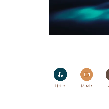
Listen​
Movie
​