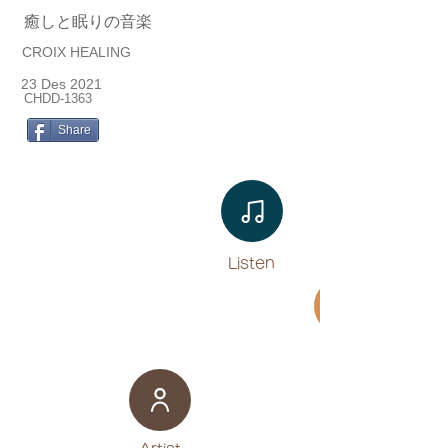
癒しと眠りの音楽
CROIX HEALING
23 Des 2021
CHDD-1363
Share
Listen​
Movie