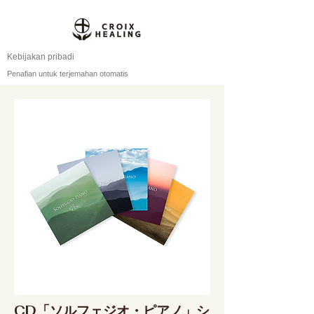
Kebijakan pribadi
Penafian untuk terjemahan otomatis
CD「ソルフェジオ・ピアノ」シ