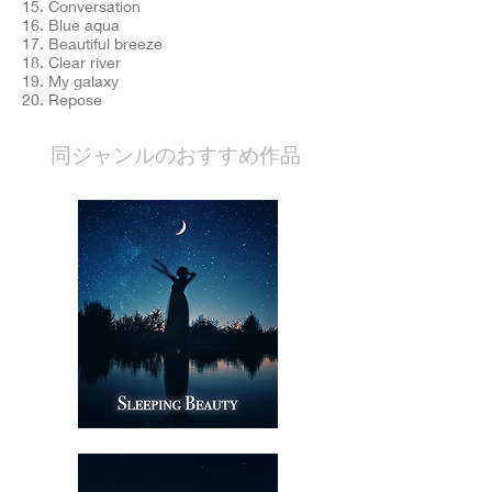
15. Conversation
16. Blue aqua
17. Beautiful breeze
18. Clear river
19. My galaxy
20. Repose
​同ジャンルのおすすめ作品