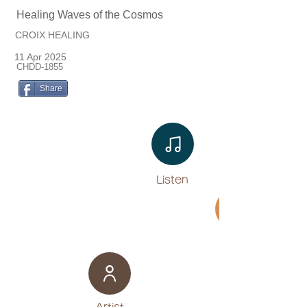
Healing Waves of the Cosmos
CROIX HEALING
11 Apr 2025
CHDD-1855
Share
Listen​
Movie