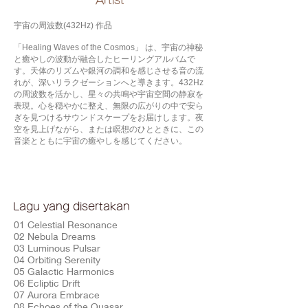
​Artist
宇宙の周波数(432Hz) 作品
「Healing Waves of the Cosmos」 は、宇宙の神秘
と癒やしの波動が融合したヒーリングアルバムで
す。天体のリズムや銀河の調和を感じさせる音の流
れが、深いリラクゼーションへと導きます。432Hz
の周波数を活かし、星々の共鳴や宇宙空間の静寂を
表現。心を穏やかに整え、無限の広がりの中で安ら
ぎを見つけるサウンドスケープをお届けします。夜
空を見上げながら、または瞑想のひとときに、この
音楽とともに宇宙の癒やしを感じてください。
Lagu yang disertakan
01 Celestial Resonance
02 Nebula Dreams
03 Luminous Pulsar
04 Orbiting Serenity
05 Galactic Harmonics
06 Ecliptic Drift
07 Aurora Embrace
08 Echoes of the Quasar