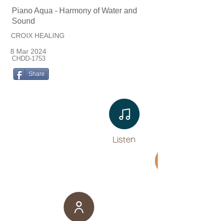
Piano Aqua - Harmony of Water and
Sound
CROIX HEALING
8 Mar 2024
CHDD-1753
Share
Listen​
Movie