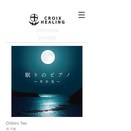
Informasi
produk
Chihiro Tan
丹 千尋