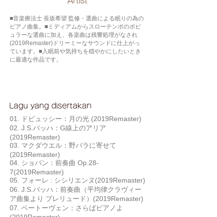
​Artist
■音楽療法士 長坂希望 監修・選曲による眠りの為の
ピアノ曲集。■ミディアムからスローテンポのポピ
ュラーな選曲に加え、各楽曲は残響処理がなされ
(2019Remaster)ドリーミーなサウンドに仕上がっ
ています。■入眠前や気持ちを穏やかにしたいとき
に最適な作品です。
Lagu yang disertakan
01. ドビュッシー：月の光 (2019Remaster)
02. J.S.バッハ：G線上のアリア
(2019Remaster)
03. マクダウエル：野バラに寄せて
(2019Remaster)
04. ショパン：前奏曲 Op.28-
7(2019Remaster)
05. フォーレ : シシリエンヌ(2019Remaster)
06. J.S.バッハ：前奏曲（平均律クラヴィー
ア曲集より プレリュード）(2019Remaster)
07. ベートーヴェン：さらばピアノよ