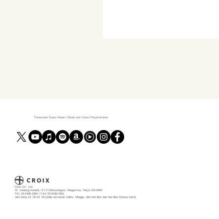
Perawatan Suara Harian | Musik dan Video Penyembuhan
Croix Co., Ltd.
7F, Gedung Konishi, 3-7-2 Shimomeguro, Meguro-ku, Tokyo 153-0064
TEL 03-5436-1960 / FAX 03-5436-1961
Jam kerja 10: 00-19: 00 (tidak termasuk Sabtu, Minggu, dan hari libur dan hari libur khusus kami)