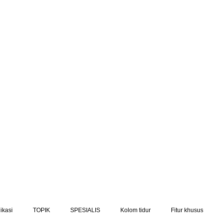
ikasi
TOPIK
SPESIALIS
Kolom tidur
Fitur khusus