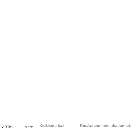
Kebijakan pribadi
Penafian untuk terjemahan otomatis
ARTIS
More