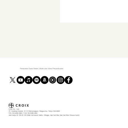
Perawatan Suara Harian | Musik dan Video Penyembuhan
Croix Co., Ltd.
7F, Gedung Konishi, 3-7-2 Shimomeguro, Meguro-ku, Tokyo 153-0064
TEL 03-5436-1960 / FAX 03-5436-1961
Jam kerja 10: 00-19: 00 (tidak termasuk Sabtu, Minggu, dan hari libur dan hari libur khusus kami)