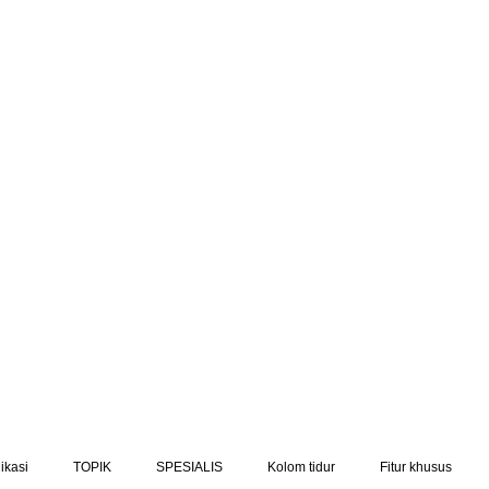
ikasi
TOPIK
SPESIALIS
Kolom tidur
Fitur khusus