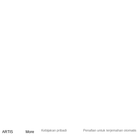
Kebijakan pribadi
Penafian untuk terjemahan otomatis
ARTIS
More