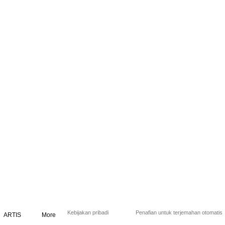
Kebijakan pribadi
Penafian untuk terjemahan otomatis
ARTIS
More