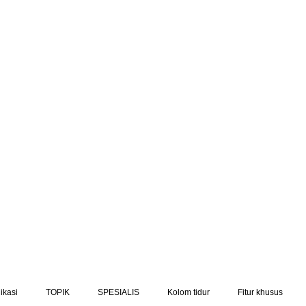
ikasi
TOPIK
SPESIALIS
Kolom tidur
Fitur khusus