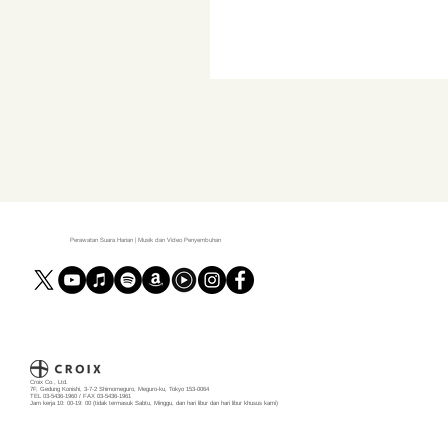
Perawatan Suara Harian | Musik dan Video Penyembuhan
Croix Co., Ltd.
7F, Gedung Konishi, 3-7-2 Shimomeguro, Meguro-ku, Tokyo 153-0064
TEL 03-5436-1960 / FAX 03-5436-1961
Jam kerja 10: 00-19: 00 (tidak termasuk Sabtu, Minggu, dan hari libur dan hari libur khusus kami)