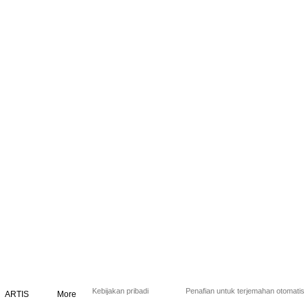
Kebijakan pribadi
Penafian untuk terjemahan otomatis
ARTIS
More