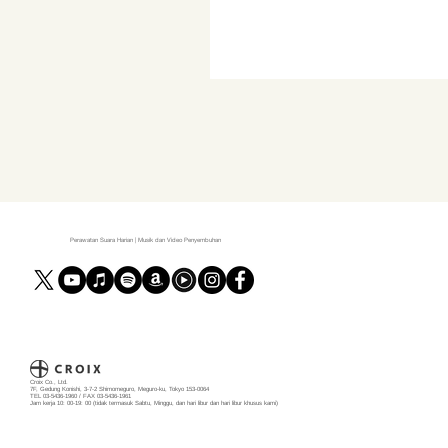
Perawatan Suara Harian | Musik dan Video Penyembuhan
Croix Co., Ltd.
7F, Gedung Konishi, 3-7-2 Shimomeguro, Meguro-ku, Tokyo 153-0064
TEL 03-5436-1960 / FAX 03-5436-1961
Jam kerja 10: 00-19: 00 (tidak termasuk Sabtu, Minggu, dan hari libur dan hari libur khusus kami)