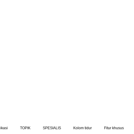
ikasi
TOPIK
SPESIALIS
Kolom tidur
Fitur khusus