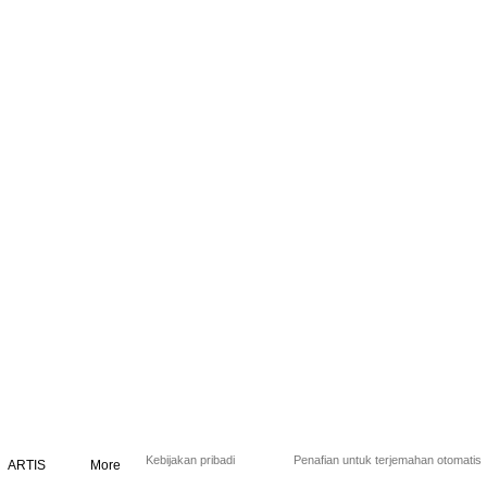
Kebijakan pribadi
Penafian untuk terjemahan otomatis
ARTIS
More